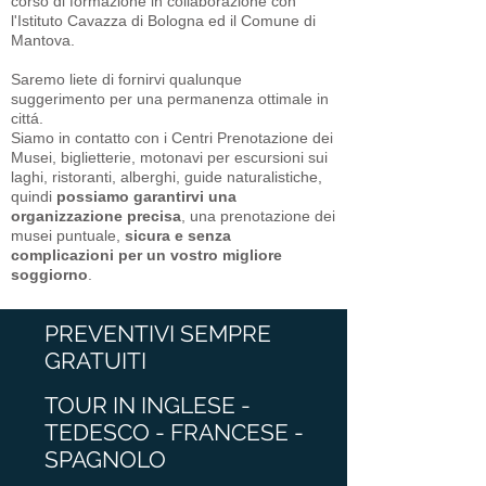
corso di formazione in collaborazione con
l'Istituto Cavazza di Bologna ed il Comune di
Mantova.
Saremo liete di fornirvi qualunque
suggerimento per una permanenza ottimale in
cittá.
Siamo in contatto con i Centri Prenotazione dei
Musei, biglietterie, motonavi per escursioni sui
laghi, ristoranti, alberghi, guide naturalistiche,
quindi
possiamo garantirvi una
organizzazione precisa
, una prenotazione dei
musei puntuale,
sicura e senza
complicazioni per un vostro migliore
soggiorno
.
PREVENTIVI SEMPRE
GRATUITI
TOUR IN INGLESE -
TEDESCO - FRANCESE -
SPAGNOLO