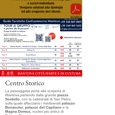
e turisti individuali.
Vengono adattati alla tipologia
ed alle esigenze del cliente.
SCARICA
Centro Storico
La passeggiata porta alla scoperta di
Mantova partendo dalla grande
piazza
Sordello
, con la cattedrale di San Pietro,
sulla quale affacciano i medioevali
palazzo
Bonacolsi
,
palazzo del Capitano
e la
Magna Domus,
nucleo più antico di