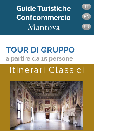
Guide Turistiche
IT
Confcommercio
EN
Mantova
FR
INFO BIGLIETTI E MANTOVA CARD
TOUR DI GRUPPO
a partire da 15 persone
Itinerari Classici