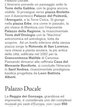
Palazzo Ducale.
L’itinerario prevede un passaggio sotto la
Torre della Gabbia
, con la gogna ancora
visibile. Si prosegue verso
piazza Broletto
con il duecentesco
Palazzo del Podestà,
l’
Arengario
, e la Torre Civica. Si giunge
nella
piazza Erbe
, ora come in passato, la
più vivace di Mantova con l’imponente
Palazzo della Ragione
, la rinascimentale
Torre dell’Orologio
con la “Machina”
astronomica ed astrologica, tutta da
scoprire. Ad un livello inferiore della stessa
piazza sorge la
Rotonda di San Lorenzo
,
rara chiesa a pianta anulare, la più antica
della città, edificata nel 1082 per la
Grancontessa Matilde
di Canossa.
Passando dinnanzi alla raffinata
Casa del
Mercante Boniforte
, si conclude l’itinerario
in
Sant’Andrea
, rinascimentale prestigiosa
basilica progettata da
Leon Battista
Alberti
.
Palazzo Ducale
La
Reggia dei Gonzaga
, grandiosa ed
imponente, è considerata uno dei complessi
museali più vasti d’Europa, con i suoi
950