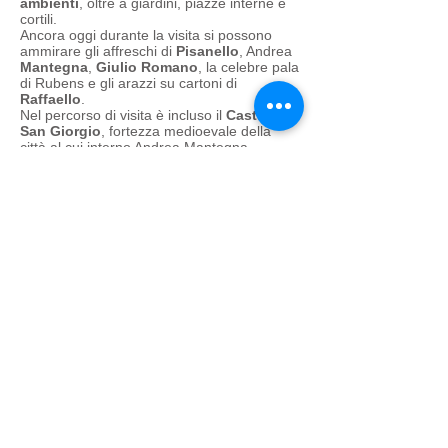
ambienti
, oltre a giardini, piazze interne e
cortili.
Ancora oggi durante la visita si possono
ammirare gli affreschi di
Pisanello
, Andrea
Mantegna
,
Giulio Romano
, la celebre pala
di Rubens e gli arazzi su cartoni di
Raffaello
.
Nel percorso di visita è incluso il
Castello di
San Giorgio
, fortezza medioevale della
città al cui interno Andrea Mantegna
affresca il capolavoro del Quattrocento
italiano, la
Camera degli Sposi.
Palazzo Te
Straordinaria villa suburbana, edificata tra il
1525 e 1535 è il capolavoro archiettettonico
e decorativo di
Giulio Romano
, l’allievo più
capace di
Raffaello
.
Celeberrime sono la
Sala dei Cavalli
con
iritratti dei destrieri di casa Gonzaga, la
Camera di Amore e Psiche
che ospitò il
banchetto dell’Imperatore Carlo V e la
scenografica e coinvolgente
Sala
con la
caduta dei
Giganti.