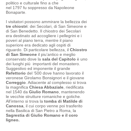
politico e culturale fino a che
nel 1797 fu soppresso da Napoleone
Bonaparte.
I visitatori possono ammirare la bellezza dei
tre chiostri
: dei Secolari, di San Simeone e
di San Benedetto. Il chiostro dei Secolari
era destinato ad accogliere i pellegrini e i
poveri al piano terra, mentre il piano
superiore era dedicato agli ospiti di
riguardo. Di particolare bellezza, il
Chiostro
di San Simeone
il piu’antico e meglio
conservato dove la
sala del Capitolo
è uno
dei luoghi più importanti del monastero.
Suggestivo ed imponente il grande
Refettorio
del ‘500 dove hanno lavorato il
veronese Girolamo Bonsignori e il giovane
Correggio
. Adiacente al complesso si trova
la magnifica
Chiesa Abbaziale
, riedificata
nel 1540 da
Giulio Romano
, mantenendo
le vecchie strutture romaniche e gotiche.
All’interno si trova la
tomba di Matilde di
Canossa
, il cui corpo venne poi trasferito
nella Basilica di San Pietro a Roma, la
Sagrestia di Giulio Romano e il coro
ligneo.