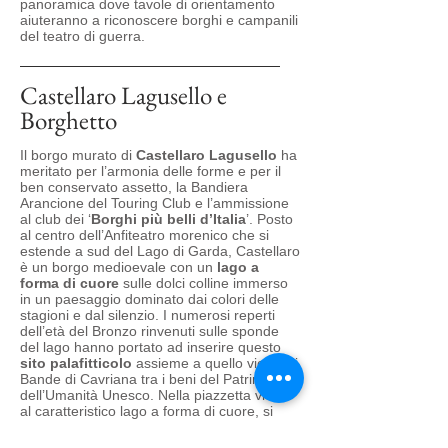
panoramica dove tavole di orientamento
aiuteranno a riconoscere borghi e campanili
del teatro di guerra.
Castellaro Lagusello e
Borghetto
Il borgo murato di
Castellaro Lagusello
ha
meritato per l’armonia delle forme e per il
ben conservato assetto, la Bandiera
Arancione del Touring Club e l’ammissione
al club dei ‘
Borghi più belli d’Italia
’. Posto
al centro dell’Anfiteatro morenico che si
estende a sud del Lago di Garda, Castellaro
è un borgo medioevale con un
lago a
forma di cuore
sulle dolci colline immerso
in un paesaggio dominato dai colori delle
stagioni e dal silenzio. I numerosi reperti
dell’età del Bronzo rinvenuti sulle sponde
del lago hanno portato ad inserire questo
sito palafitticolo
assieme a quello vicino di
Bande di Cavriana tra i beni del Patrimonio
dell’Umanità Unesco. Nella piazzetta vicina
al caratteristico lago a forma di cuore, si
affaccia la
Villa Arrighi – Tacoli
, costruita
sulle antiche fortificazioni della Serenissima