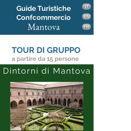
Guide Turistiche
IT
Confcommercio
EN
Mantova
FR
INFO BIGLIETTI E MANTOVA CARD
TOUR DI GRUPPO
a partire da 15 persone
Dintorni di Mantova