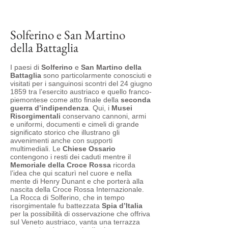
Alto Mantovano
Solferino e San Martino
della Battaglia
I paesi di
Solferino
e
San Martino della
Battaglia
sono particolarmente conosciuti e
visitati per i sanguinosi scontri del 24 giugno
1859 tra l’esercito austriaco e quello franco-
piemontese come atto finale della
seconda
guerra d’indipendenza
. Qui, i
Musei
Risorgimentali
conservano cannoni, armi
e uniformi, documenti e cimeli di grande
significato storico che illustrano gli
avvenimenti anche con supporti
multimediali. Le
Chiese Ossario
contengono i resti dei caduti mentre il
Memoriale della Croce Rossa
ricorda
l’idea che qui scaturì nel cuore e nella
mente di Henry Dunant e che porterà alla
nascita della Croce Rossa Internazionale.
La Rocca di Solferino, che in tempo
risorgimentale fu battezzata
Spia d’Italia
per la possibilità di osservazione che offriva
sul Veneto austriaco, vanta una terrazza