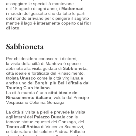
assaggiare le specialità mantovane
e il 15 agosto di ogni anno, i
Madonnari
,
i maestri del gessetto che da tutte le parti
del mondo arrivano per dipingere il sagrato
mentre il lago è interamente coperto dai
fior
di loto.
Sabbioneta
Per chi desidera conoscere i dintorni,
la visita della città di Mantova è spesso
abbinata alla visita guidata di
Sabbioneta
,
città ideale e fortificata del Rinascimento,
titolata
Unesco
come la città virgiliana e
anche uno dei
Borghi più Belli d’Italia
dal
Touring Club Italiano.
La città murata è una
città ideale del
Rinascimento italiano
, voluta dal Principe
Vespasiano Colonna Gonzaga.
La città si visita a piedi e prevede la visita
agli interni del
Palazzo Ducale
con le
famose statue equestri dei Gonzaga, del
Teatro all’Antica
di Vincenzo Scamozzi,
collaboratore del celebre Andrea Palladio