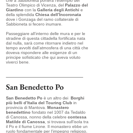
che a Sabbioneta porterà l’esempio del
Teatro Olimpico di Vicenza, del
Palazzo del
Giardino
con la
Galleria degli Antichi
e
della splendida
Chiesa dell’Incoronata
dove i Gonzaga del ramo collaterale di
Sabbioneta si fecero inumare.
Passeggiare all’interno delle mura e per le
stradine di questa cittadella fortificata nata
dal nulla, sarà come ritornare indietro nel
tempo avvolti dall’atmosfera di una città che
doveva rispondere alle esigenze di un
principe sofisticato che qui aveva voluto
viverci bene.
San Benedetto Po
San Benedetto Po
è un altro dei
Borghi
più belli d’Italia del Touring Club
in
provincia di Mantova.
Monastero
benedettino
fondato nel 1007 da Tedaldo
di Canossa, nonno della celebre
contessa
Matilde di Canossa
, si trovava sull'isola tra
il Po e il fiume Lirone. Il monastero ebbe un
ruolo fondamentale per l'impegno religioso,