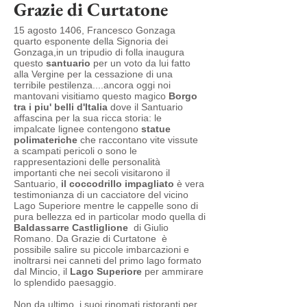
Grazie di Curtatone
15 agosto 1406, Francesco Gonzaga
quarto esponente della Signoria dei
Gonzaga,in un tripudio di folla inaugura
questo
santuario
per un voto da lui fatto
alla Vergine per la cessazione di una
terribile pestilenza....ancora oggi noi
mantovani visitiamo questo magico
Borgo
tra i piu' belli d'Italia
dove il Santuario
affascina per la sua ricca storia: le
impalcate lignee contengono
statue
polimateriche
che raccontano vite vissute
a scampati pericoli o sono le
rappresentazioni delle personalità
importanti che nei secoli visitarono il
Santuario,
il coccodrillo impagliato
è vera
testimonianza di un cacciatore del vicino
Lago Superiore mentre le cappelle sono di
pura bellezza ed in particolar modo quella di
Baldassarre Castliglione
di Giulio
Romano. Da Grazie di Curtatone è
possibile salire su piccole imbarcazioni e
inoltrarsi nei canneti del primo lago formato
dal Mincio, il
Lago Superiore
per ammirare
lo splendido paesaggio.
Non da ultimo, i suoi rinomati ristoranti per