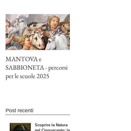
MANTOVA e
PICASSO A PALAZZO
SABBIONETA - percorsi
TE MANTOVA
per le scuole 2025
Post recenti
Scoprire la Natura
nel Cinquecento: la