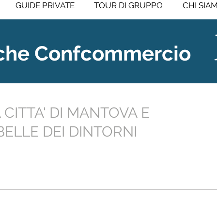
GUIDE PRIVATE
TOUR DI GRUPPO
CHI SIA
iche Confcommercio
iche Confcommercio
 CITTA' DI MANTOVA E
 BELLE DEI DINTORNI