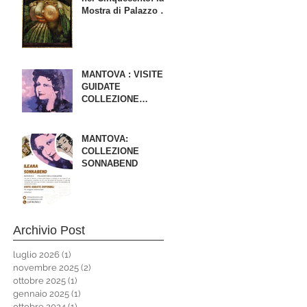
Mostra di Palazzo Te
con Leonardo,
Caravaggio e
Arcimboldo - prenota
ora la tua visita
guidata alla mostra
MANTOVA : VISITE
GUIDATE
COLLEZIONE
SONNABEND
MANTOVA:
COLLEZIONE
SONNABEND
Archivio Post
luglio 2026
(1)
1 post
novembre 2025
(2)
2 post
ottobre 2025
(1)
1 post
gennaio 2025
(1)
1 post
ottobre 2024
(1)
1 post