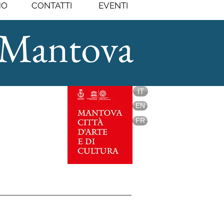
MO
CONTATTI
EVENTI
Mantova
Mantova
IT
EN
FR